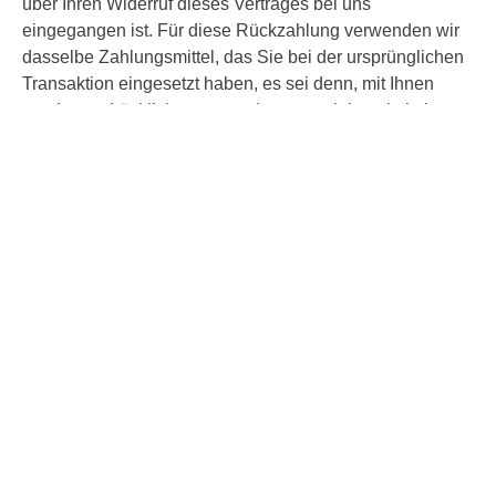
über Ihren Widerruf dieses Vertrages bei uns
eingegangen ist. Für diese Rückzahlung verwenden wir
dasselbe Zahlungsmittel, das Sie bei der ursprünglichen
Transaktion eingesetzt haben, es sei denn, mit Ihnen
wurde ausdrücklich etwas anderes vereinbart; in keinem
Fall werden Ihnen wegen dieser Rückzahlung Entgelte
berechnet. Haben Sie verlangt, dass die Dienstleistungen
während der Widerrufsfrist beginnen soll, so haben Sie
uns einen angemessenen Betrag zu zahlen, der dem
Anteil der bis zu dem Zeitpunkt, zu dem Sie uns von der
Ausübung des Widerrufsrechts hinsichtlich dieses
Vertrags unterrichten, bereits erbrachten Dienstleistungen
im Vergleich zum Gesamtumfang der im Vertrag
vorgesehenen Dienstleistungen entspricht.
IHRE DATEN